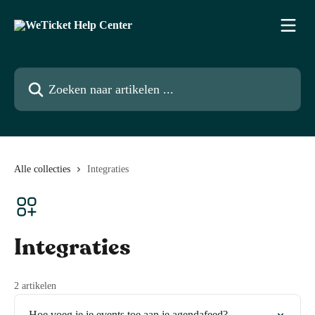
Naar de hoofdinhoud
Zoeken naar artikelen ...
Alle collecties
Integraties
Integraties
2 artikelen
Hoe voeg je je events toe aan je agendafeed?